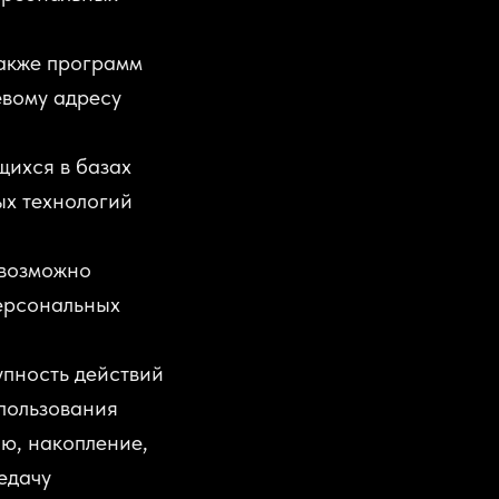
также программ
евому адресу
ихся в базах
х технологий
евозможно
ерсональных
упность действий
пользования
ю, накопление,
едачу