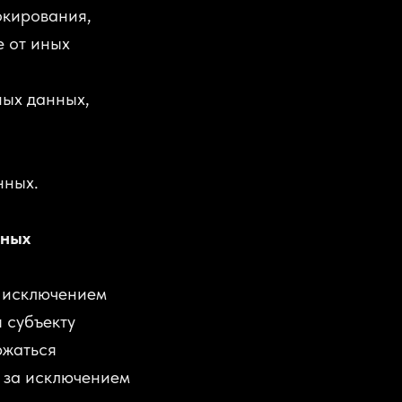
окирования,
е от иных
ных данных,
нных.
нных
а исключением
 субъекту
ржаться
 за исключением