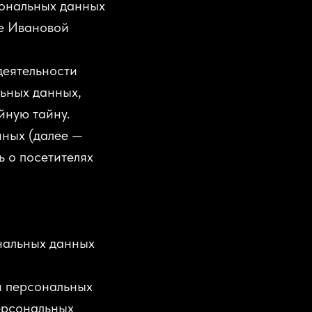
сональных данных
е Ивановой
деятельности
льных данных,
йную тайну.
нных (далее —
 о посетителях
нальных данных
и персональных
ерсональных