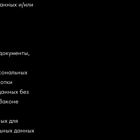
анных и/или
документы,
рсональных
ботки
данных без
 Законе
ных для
льных данных