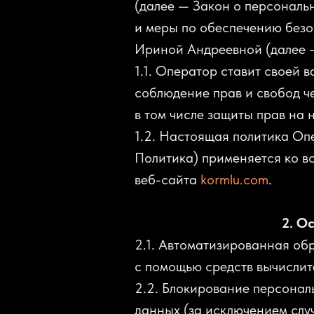
(далее — Закон о персональ
и меры по обеспечению без
Ириной Андреевной (далее 
1.1. Оператор ставит своей 
соблюдение прав и свобод ч
в том числе защиты прав на 
1.2. Настоящая политика Оп
Политика) применяется ко в
веб-сайта
kormlu.com
.
2. О
2.1. Автоматизированная о
с помощью средств вычислит
2.2. Блокирование персона
данных (за исключением слу