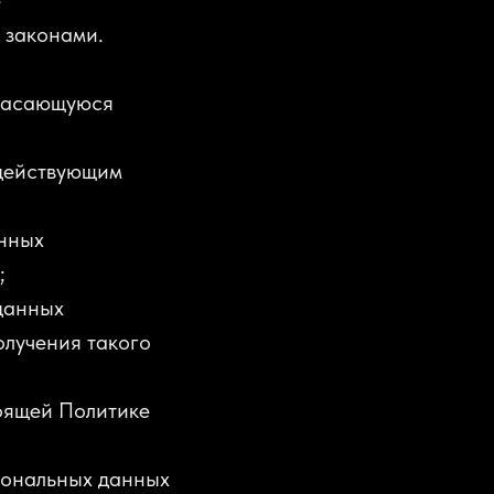
е
 законами.
 касающуюся
 действующим
онных
;
данных
олучения такого
оящей Политике
сональных данных