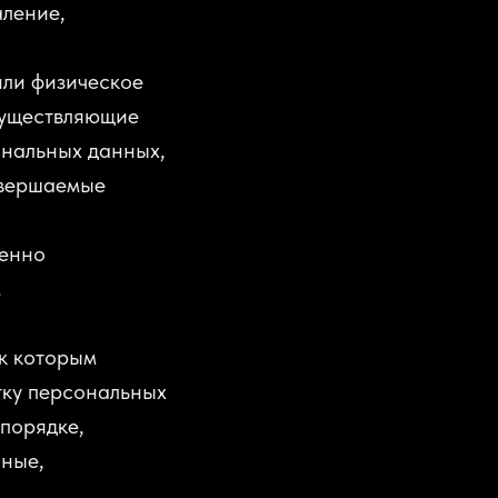
аление,
или физическое
существляющие
ональных данных,
овершаемые
венно
.
к которым
тку персональных
порядке,
нные,