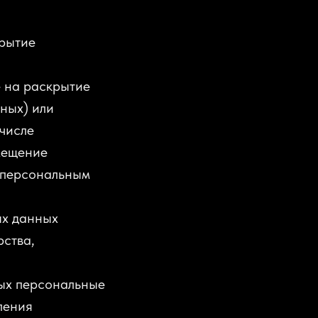
крытие
 на раскрытие
ных) или
числе
мещение
 персональным
ых данных
рства,
рых персональные
ления